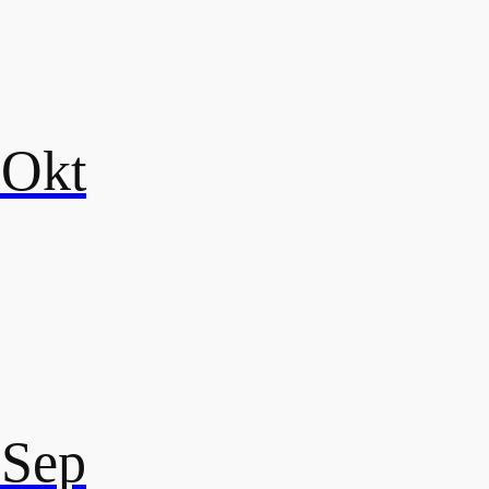
 Okt
 Sep